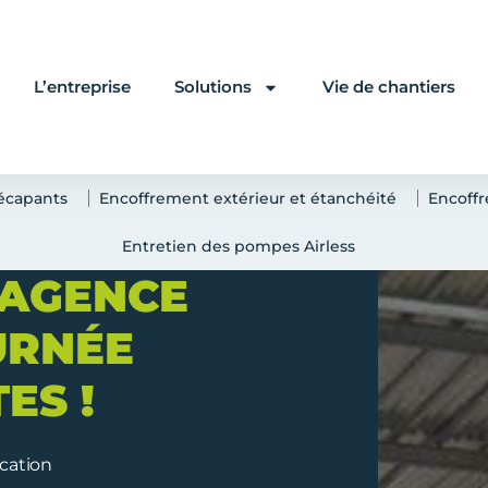
L’entreprise
Solutions
Vie de chantiers
écapants
Encoffrement extérieur et étanchéité
Encoffr
Entretien des pompes Airless
 AGENCE
URNÉE
ES !
cation