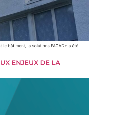
t le bâtiment, la solutions FACAD+ a été
UX ENJEUX DE LA